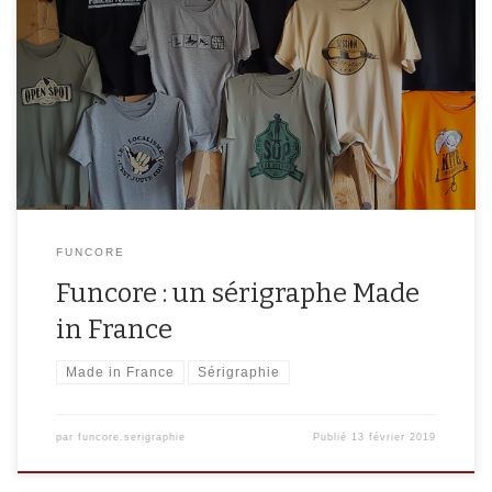
Localisé dans la région de l’Aude, et plus précisément dans la ville
de Leucate, notre nouvel atelier nous permet de répondre à
toutes vos demandes de personnalisation de textiles. C’est là-bas
que nous avons nos machines, ainsi que nos espaces de stockage
avant envoi. Sur place, nous pouvons également vous […]
FUNCORE
Funcore : un sérigraphe Made
in France
Made in France
Sérigraphie
par
funcore.serigraphie
Publié
13 février 2019