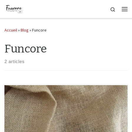
Passer au contenu
Search
Me
Accueil
»
Blog
»
Funcore
Funcore
2 articles
Hello tout savoir sur l'article