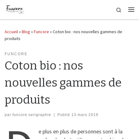
Passer au contenu
Search
Me
Accueil
»
Blog
»
Funcore
»
Coton bio : nos nouvelles gammes de
produits
FUNCORE
Coton bio : nos
nouvelles gammes de
produits
par
funcore.serigraphie
|
Publié
13 mars 2019
e plus en plus de personnes sont à la