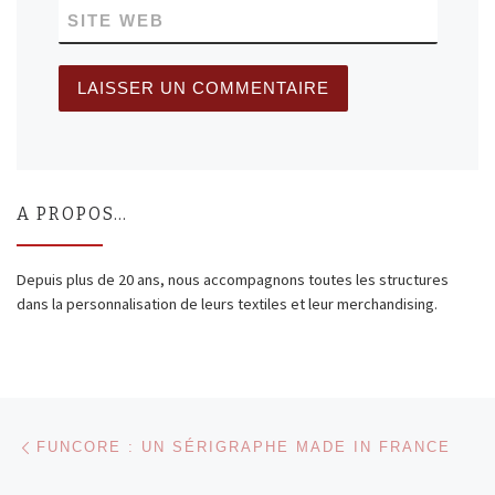
SITE WEB
A PROPOS…
Depuis plus de 20 ans, nous accompagnons toutes les structures
dans la personnalisation de leurs textiles et leur merchandising.
Parcourir les articles
Article précédent
FUNCORE : UN SÉRIGRAPHE MADE IN FRANCE