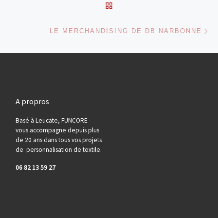
RETOUR À LA LISTE DES
Ar
LE MERCHANDISING DE DB NARBONNE
A propros
Basé à Leucate, FUNCORE
vous accompagne depuis plus
de 20 ans dans tous vos projets
de personnalisation de textile.
06 82 13 59 27